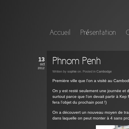
Accueil
Présentation
C
13
Phnom Penh
oct
2012
Written by
sophie
on. Posted in
Cambodge
Première ville que l’on a visité au Cambodg
On y est resté seulement une journée et d
surtout parce que l’on devait partir à Kep
fera l’objet du prochain post !)
On a découvert un nouveau moyen de trans
dans laquelle on peut monter à 4 sans prob