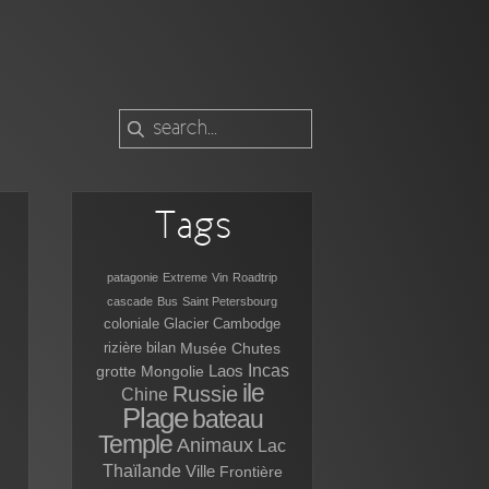
Tags
patagonie
Extreme
Vin
Roadtrip
cascade
Bus
Saint Petersbourg
coloniale
Glacier
Cambodge
Musée
Chutes
rizière
bilan
Laos
Incas
grotte
Mongolie
ile
Russie
Chine
Plage
bateau
Temple
Animaux
Lac
Thaïlande
Ville
Frontière