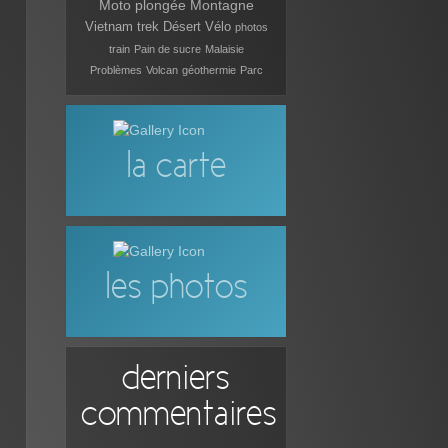
Moto
plongée
Montagne
Vietnam
trek
Désert
Vélo
photos
train
Pain de sucre
Malaisie
Problèmes
Volcan
géothermie
Parc
la carte
les photos
derniers
commentaires