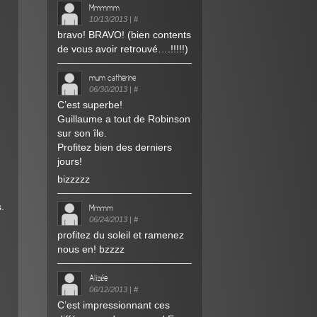
Mmmmm
10/13/2013
|
#
bravo! BRAVO! (bien contents
de vous avoir retrouvé….!!!!!)
mum catherine
06/30/2013
|
#
C’est superbe!
Guillaume a tout de Robinson
sur son île.
Profitez bien des derniers
jours!
bizzzzz
.
Mmmm
06/24/2013
|
#
profitez du soleil et ramenez
nous en! bzzzz
Alizée
06/12/2013
|
#
C’est impressionnant ces